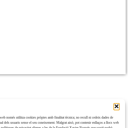
web només utilitza cookies pròpies amb finalitat tècnica; no recull ni cedeix dades de
nal dels usuaris sense el seu coneixement. Malgrat això, pot contenir enllaços a llocs web
 polítiques de privacitat alienes a les de la Fundació Xavier Nogués que vostè podrà