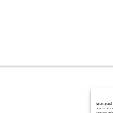
Aquest portal 
caràcter perso
de tercers amb