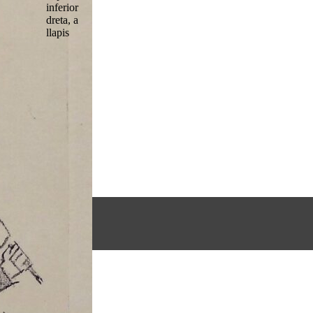
inferior
dreta, a
llapis