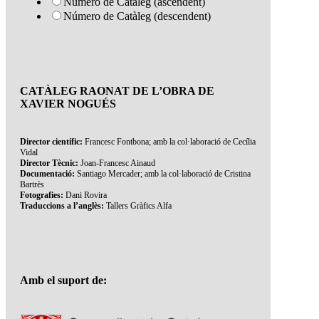
Número de Catàleg (ascendent)
Número de Catàleg (descendent)
CATÀLEG RAONAT DE L’OBRA DE
XAVIER NOGUÉS
Director científic:
Francesc Fontbona; amb la col·laboració de Cecília
Vidal
Director Tècnic:
Joan-Francesc Ainaud
Documentació:
Santiago Mercader; amb la col·laboració de Cristina
Bartrès
Fotografies:
Dani Rovira
Traduccions a l’anglès:
Tallers Gràfics Alfa
Amb el suport de: