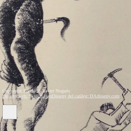
Copyright: Fundació Xavier Nogués
Disseny web: EvaRiu.com
Disseny del catàleg: DAdisseny.com