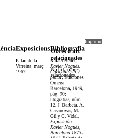
Imprimir
ència
Exposicions
Bibliografia
Obres d'art
relacionades
Palau de la
Rafael Benet,
Virreina, març
Xavier Nogués.
No hi ha obres
1967
Caricaturista y
relacionades
pintor
, Ediciones
Omega,
Barcelona, 1949,
pàg. 90;
litografias, núm.
12. J. Barbeta, A.
Casanovas, M.
Gil y C. Vidal,
Exposición
Xavier Nogués,
Barcelona 1873-