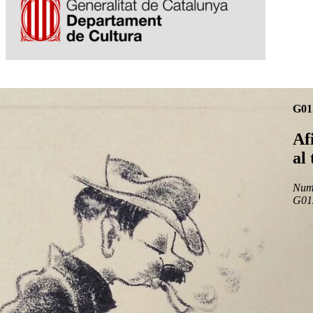
G01
Af
al 
Num 
G01