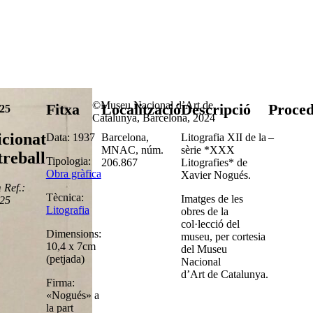
©Museu Nacional d’Art de
Fitxa
Localització
Descripció
Proced
25
Catalunya, Barcelona, 2024
icionat
Data: 1937
Barcelona,
Litografia XII de la
–
MNAC, núm.
sèrie *XXX
treball
Tipologia:
206.867
Litografies* de
Obra gràfica
Xavier Nogués.
Ref.:
Tècnica:
Imatges de les
25
Litografia
obres de la
col·lecció del
Dimensions:
museu, per cortesia
10,4 x 7cm
del Museu
(petjada)
Nacional
d’Art de Catalunya.
Firma:
«Nogués» a
la part