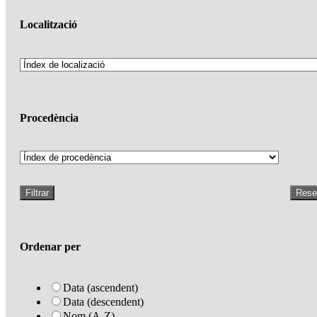
Localització
Procedència
Filtrar
Rese
Ordenar per
Data (ascendent)
Data (descendent)
Nom (A-Z)