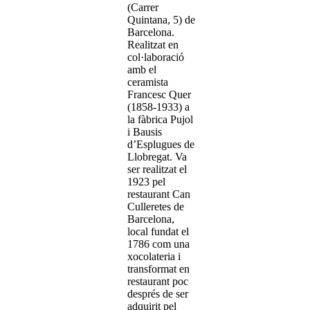
(Carrer
Quintana, 5) de
Barcelona.
Realitzat en
col·laboració
amb el
ceramista
Francesc Quer
(1858-1933) a
la fàbrica Pujol
i Bausis
d’Esplugues de
Llobregat. Va
ser realitzat el
1923 pel
restaurant Can
Culleretes de
Barcelona,
local fundat el
1786 com una
xocolateria i
transformat en
restaurant poc
després de ser
adquirit pel