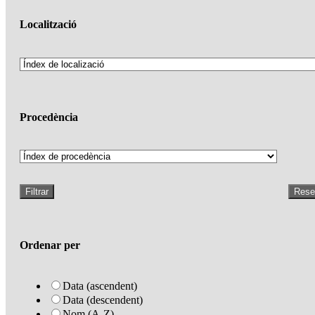
Localització
Procedència
Filtrar
Rese
Ordenar per
Data (ascendent)
Data (descendent)
Nom (A-Z)