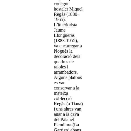
conegut
hostaler Miquel
Regàs (1880-
1965).
L’interiorista
Jaume
Llongueras
(1883-1955),
va encarregar a
Nogués la
decoració dels
quadres de
rajoles i
arrambadors.
Alguns plafons
es van
conservar a la
mateixa
col·lecció
Regàs (a Tiana)
i uns altres van
anar a la cava
del Palauet
Plandiura (La
Garriga) abans