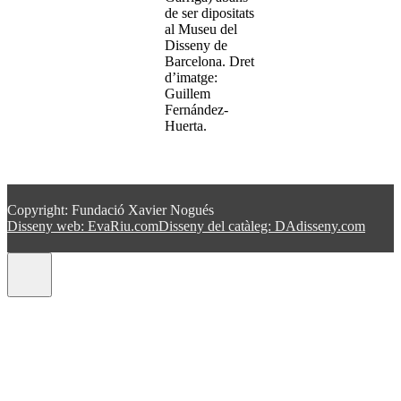
de ser dipositats
al Museu del
Disseny de
Barcelona. Dret
d’imatge:
Guillem
Fernández-
Huerta.
Copyright: Fundació Xavier Nogués
Disseny web: EvaRiu.com
Disseny del catàleg: DAdisseny.com