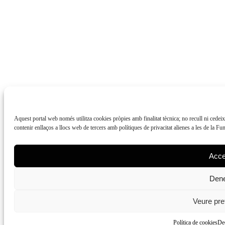
Aquest portal web només utilitza cookies pròpies amb finalitat tècnica; no recull ni cedei
contenir enllaços a llocs web de tercers amb polítiques de privacitat alienes a les de la F
Acce
Den
Veure pre
Política de cookies
Dec