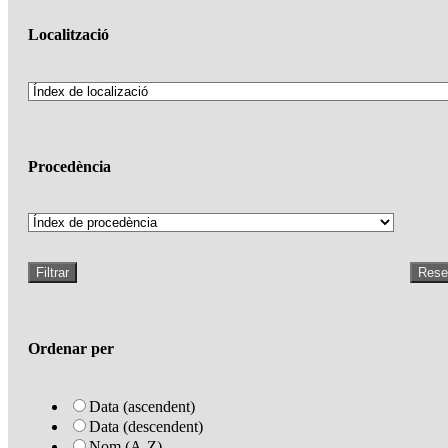
Localització
Procedència
Filtrar
Rese
Ordenar per
Data (ascendent)
Data (descendent)
Nom (A-Z)