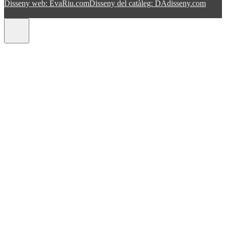
Disseny web: EvaRiu.com
Disseny del catàleg: DAdisseny.com