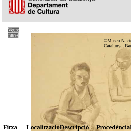
Veure
filtres
©Museu Nacio
Catalunya, Ba
Fitxa
Localització
Descripció
Procedència