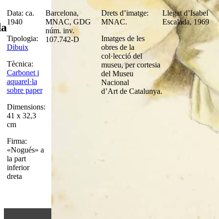
Data: ca.
Barcelona,
Drets d’imatge:
Llegat d’Isabel
1940
MNAC, GDG
MNAC.
Escalada, 1969
da
núm. inv.
Tipologia:
Imatges de les
107.742-D
Dibuix
obres de la
col·lecció del
Tècnica:
museu, per cortesia
Carbonet i
del Museu
aquarel·la
Nacional
sobre paper
d’Art de Catalunya.
Dimensions:
41 x 32,3
cm
Firma:
«Nogués» a
la part
inferior
dreta