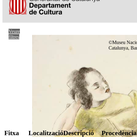
Veure
filtres
©Museu Nacio
Catalunya, Ba
Fitxa
Localització
Descripció
Procedència