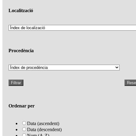
Localització
Procedència
Filtrar
Rese
Ordenar per
Data (ascendent)
Data (descendent)
Nom (A-Z)