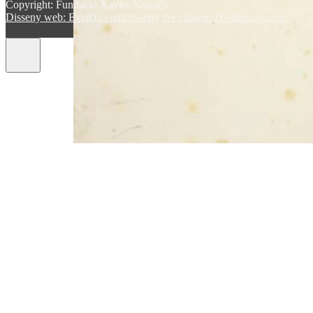
Copyright: Fundació Xavier Nogués
Disseny web: EvaRiu.com
Disseny del catàleg: DAdisseny.com