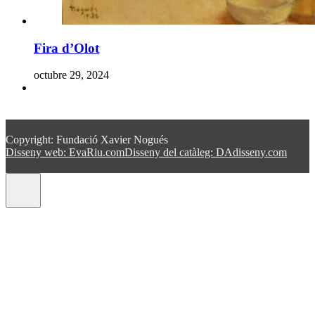
Fira d’Olot
octubre 29, 2024
Copyright: Fundació Xavier Nogués
Disseny web: EvaRiu.com
Disseny del catàleg: DAdisseny.com