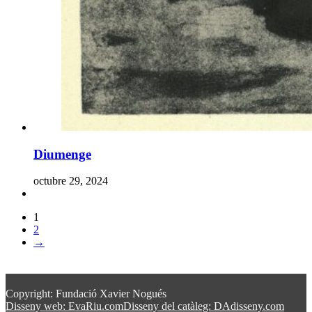
Diumenge
octubre 29, 2024
1
2
→
Copyright: Fundació Xavier Nogués
Disseny web: EvaRiu.com
Disseny del catàleg: DAdisseny.com