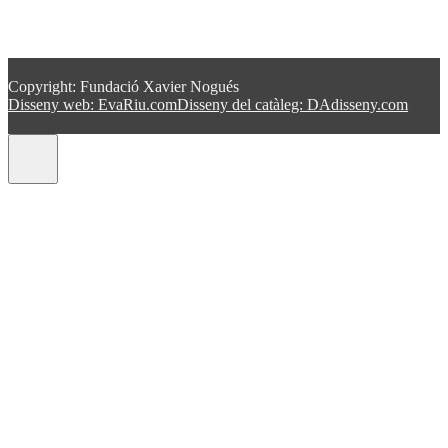
Copyright: Fundació Xavier Nogués
Disseny web: EvaRiu.com
Disseny del catàleg: DAdisseny.com