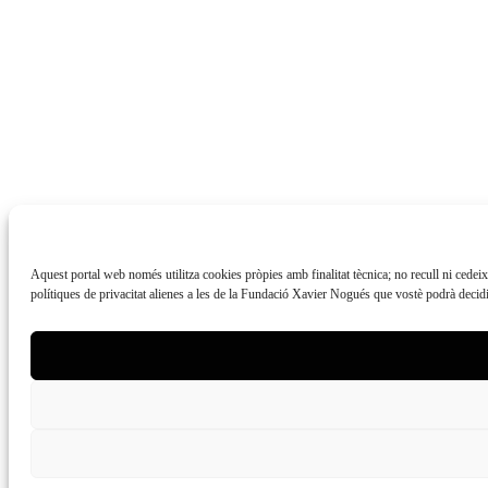
Aquest portal web només utilitza cookies pròpies amb finalitat tècnica; no recull ni cedei
polítiques de privacitat alienes a les de la Fundació Xavier Nogués que vostè podrà decidir