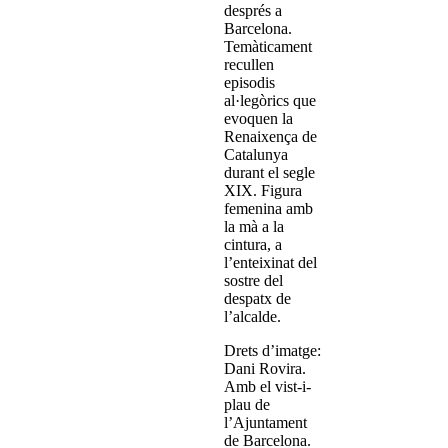
després a
Barcelona.
Temàticament
recullen
episodis
al·legòrics que
evoquen la
Renaixença de
Catalunya
durant el segle
XIX. Figura
femenina amb
la mà a la
cintura, a
l’enteixinat del
sostre del
despatx de
l’alcalde.
Drets d’imatge:
Dani Rovira.
Amb el vist-i-
plau de
l’Ajuntament
de Barcelona.