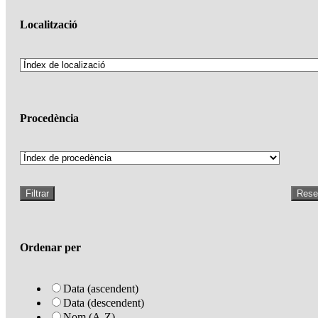
Localització
Procedència
Filtrar
Rese
Ordenar per
Data (ascendent)
Data (descendent)
Nom (A-Z)