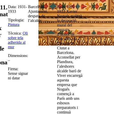
11.
Data: 1931-
Barcelona,
Entre 1929 i
–
1933
Ajuntament,
1933 Xavier
nat
despatx de
Nogués realitzà
Tipologia:
l’alcalde
la decoració
Pintura
mural del
x
despatx
Tècnica:
Oli
r
d’honor de
sobre tela
l’alcalde a la
adherida al
Casa de la
mur
de
Ciutat a
Barcelona.
Dimensions:
Aconsellat per
–
ona
Plandiura,
l’aleshores
Firma:
alcalde baró de
Sense signar
Viver encarregà
ni datar
aquesta
empresa que
Nogués
començà a
París amb uns
esbosos
preparatoris i
continuà