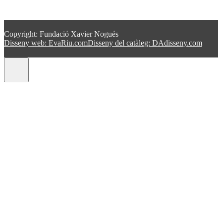
Copyright: Fundació Xavier Nogués
Disseny web: EvaRiu.com
Disseny del catàleg: DAdisseny.com