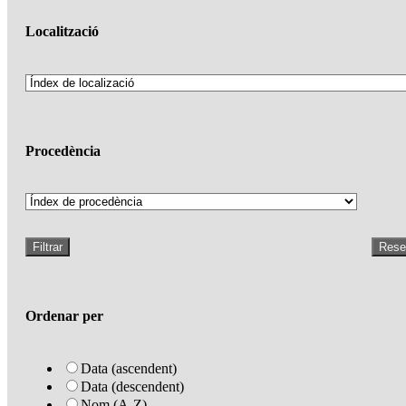
Localització
Procedència
Filtrar
Rese
Ordenar per
Data (ascendent)
Data (descendent)
Nom (A-Z)