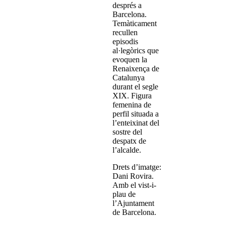
després a
Barcelona.
Temàticament
recullen
episodis
al·legòrics que
evoquen la
Renaixença de
Catalunya
durant el segle
XIX. Figura
femenina de
perfil situada a
l’enteixinat del
sostre del
despatx de
l’alcalde.
Drets d’imatge:
Dani Rovira.
Amb el vist-i-
plau de
l’Ajuntament
de Barcelona.