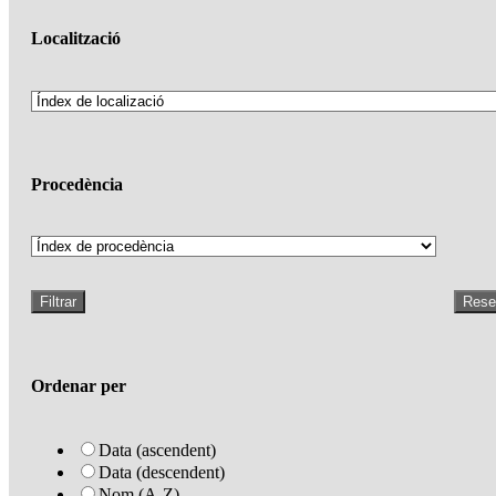
Localització
Procedència
Filtrar
Rese
Ordenar per
Data (ascendent)
Data (descendent)
Nom (A-Z)