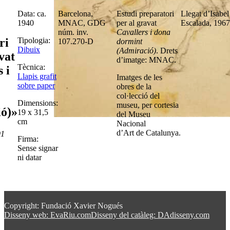
Data: ca.
Barcelona,
Estudi preparatori
Llegat d’Isabel
1940
MNAC, GDG
per al gravat
Escalada, 1967
núm. inv.
Cavallers i dona
Tipologia:
ri
107.270-D
dormint
Dibuix
(Admiració)
. Drets
vat
d’imatge: MNAC.
Tècnica:
 i
Llapis grafit
Imatges de les
sobre paper
obres de la
col·lecció del
Dimensions:
museu, per cortesia
ó)»
19 x 31,5
del Museu
cm
Nacional
d’Art de Catalunya.
91
Firma:
Sense signar
ni datar
Copyright: Fundació Xavier Nogués
Disseny web: EvaRiu.com
Disseny del catàleg: DAdisseny.com