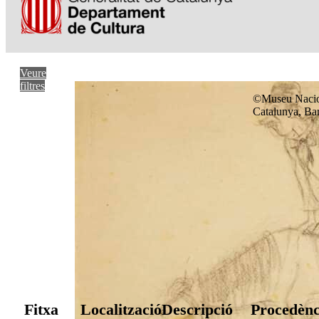
Veure
filtres
©Museu Nacio
Catalunya, Ba
Fitxa
Localització
Descripció
Procedènc