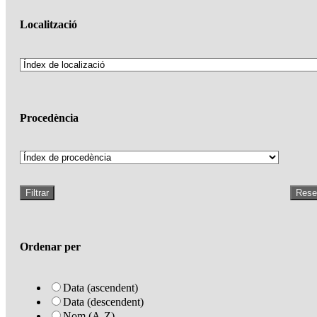
Localització
Procedència
Filtrar
Rese
Ordenar per
Data (ascendent)
Data (descendent)
Nom (A-Z)