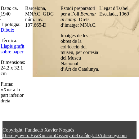
Data: ca.
Barcelona,
Estudi preparatori
Llegat d’Isabel
1940
MNAC, GDG
per a l’oli
Berenar
Escalada, 1969
t
núm. inv.
al camp
. Drets
Tipologia:
107.665-D
d’imatge: MNAC.
Dibuix
Imatges de les
Tècnica:
obres de la
Llapis grafit
col·lecció del
sobre paper
museu, per cortesia
del Museu
Dimensions:
Nacional
24,2 x 32,1
d’Art de Catalunya.
cm
Firma:
«Xn» a la
part inferior
dreta
Copyright: Fundació Xavier Nogués
Disseny web: EvaRiu.com
Disseny del catàleg: DAdisseny.com