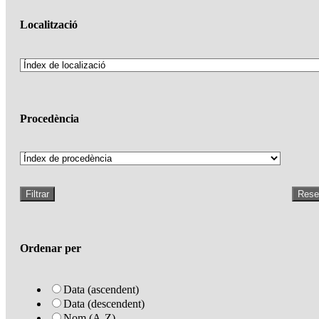
Localització
Procedència
Filtrar
Rese
Ordenar per
Data (ascendent)
Data (descendent)
Nom (A-Z)