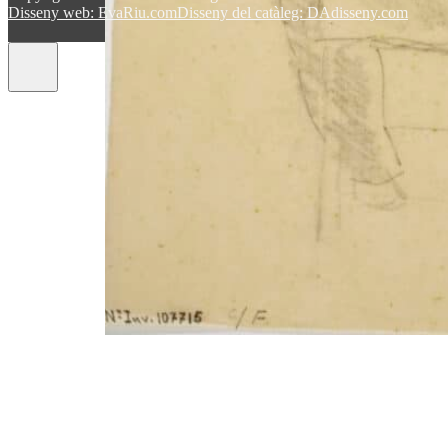
Disseny web: EvaRiu.com
Disseny del catàleg: DAdisseny.com