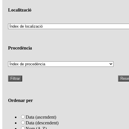
Localització
Procedència
Filtrar
Rese
Ordenar per
Data (ascendent)
Data (descendent)
Nom (A-Z)