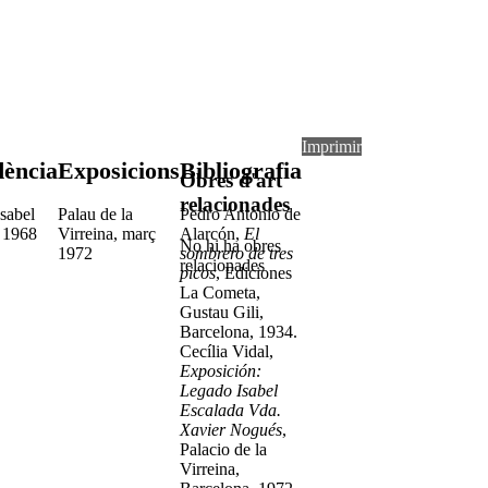
Imprimir
dència
Exposicions
Bibliografia
Obres d'art
relacionades
Isabel
Palau de la
Pedro Antonio de
 1968
Virreina, març
Alarcón,
El
No hi ha obres
1972
sombrero de tres
relacionades
picos
, Ediciones
La Cometa,
Gustau Gili,
Barcelona, 1934.
Cecília Vidal,
Exposición:
Legado Isabel
Escalada Vda.
Xavier Nogués
,
Palacio de la
Virreina,