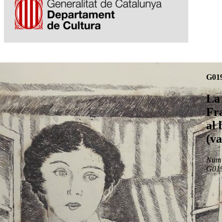
G01
La
Fr
al 
(va
Num 
G01