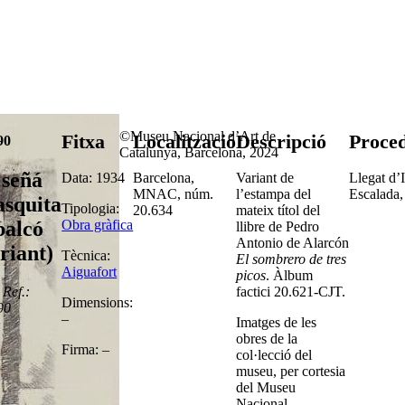
©Museu Nacional d’Art de
Fitxa
Localització
Descripció
Proce
90
Catalunya, Barcelona, 2024
 señá
Data: 1934
Barcelona,
Variant de
Llegat d’
MNAC, núm.
l’estampa del
Escalada,
asquita
Tipologia:
20.634
mateix títol del
Obra gràfica
balcó
llibre de Pedro
Antonio de Alarcón
riant)
Tècnica:
El sombrero de tres
Aiguafort
picos
. Àlbum
Ref.:
factici 20.621-CJT.
Dimensions:
90
–
Imatges de les
obres de la
Firma: –
col·lecció del
museu, per cortesia
del Museu
Nacional