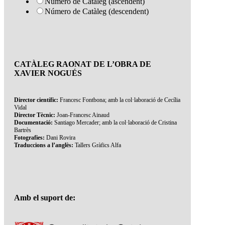
Número de Catàleg (ascendent)
Número de Catàleg (descendent)
CATÀLEG RAONAT DE L’OBRA DE
XAVIER NOGUÉS
Director científic:
Francesc Fontbona; amb la col·laboració de Cecília
Vidal
Director Tècnic:
Joan-Francesc Ainaud
Documentació:
Santiago Mercader; amb la col·laboració de Cristina
Bartrès
Fotografies:
Dani Rovira
Traduccions a l’anglès:
Tallers Gràfics Alfa
Amb el suport de: