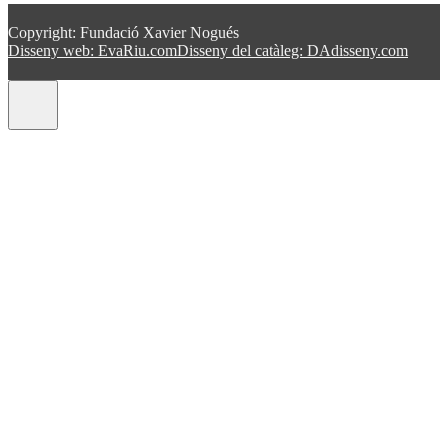
Copyright: Fundació Xavier Nogués
Disseny web: EvaRiu.com
Disseny del catàleg: DAdisseny.com