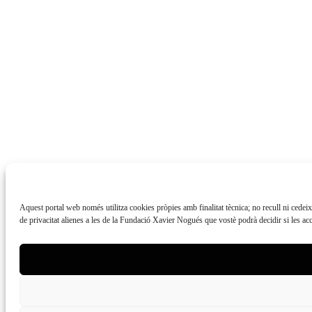
Aquest portal web només utilitza cookies pròpies amb finalitat tècnica; no recull ni cedei
de privacitat alienes a les de la Fundació Xavier Nogués que vostè podrà decidir si les acc