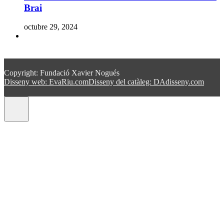
Brai
octubre 29, 2024
Copyright: Fundació Xavier Nogués
Disseny web: EvaRiu.com
Disseny del catàleg: DAdisseny.com