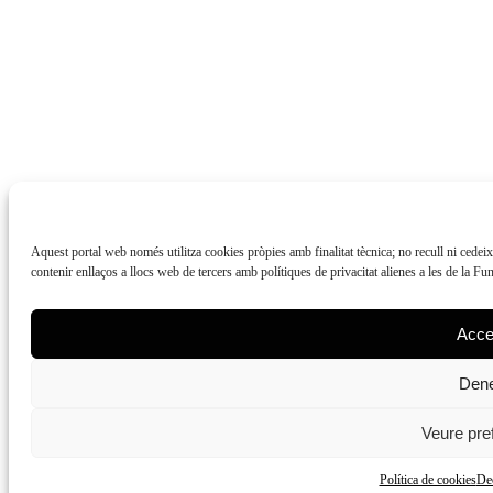
Aquest portal web només utilitza cookies pròpies amb finalitat tècnica; no recull ni cedei
contenir enllaços a llocs web de tercers amb polítiques de privacitat alienes a les de la F
Acce
Den
Veure pre
Política de cookies
Dec