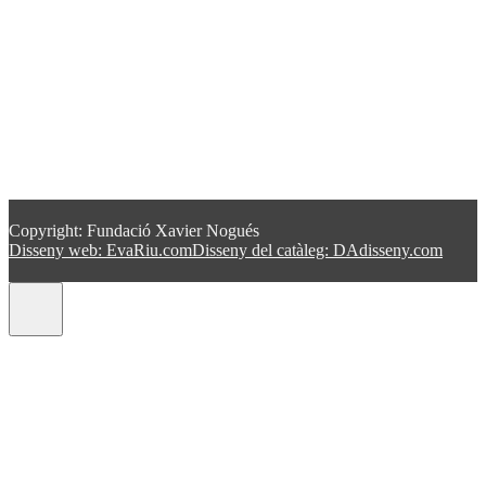
Copyright: Fundació Xavier Nogués
Disseny web: EvaRiu.com
Disseny del catàleg: DAdisseny.com