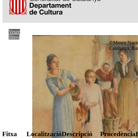
Veure
filtres
©Museu Nacio
Catalunya, Ba
Fitxa
Localització
Descripció
Procedència