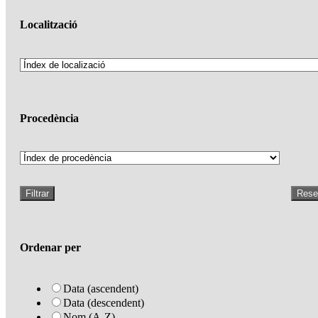
Localització
Procedència
Filtrar
Rese
Ordenar per
Data (ascendent)
Data (descendent)
Nom (A-Z)