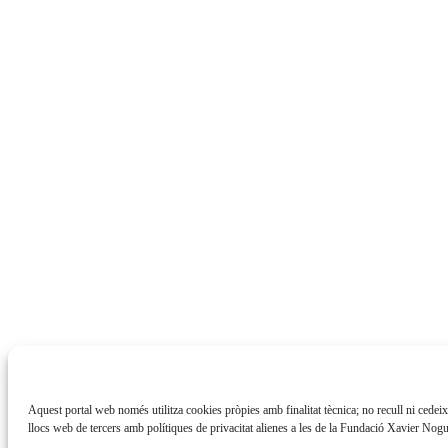
Aquest portal web només utilitza cookies pròpies amb finalitat tècnica; no recull ni cedei
llocs web de tercers amb polítiques de privacitat alienes a les de la Fundació Xavier Nogu