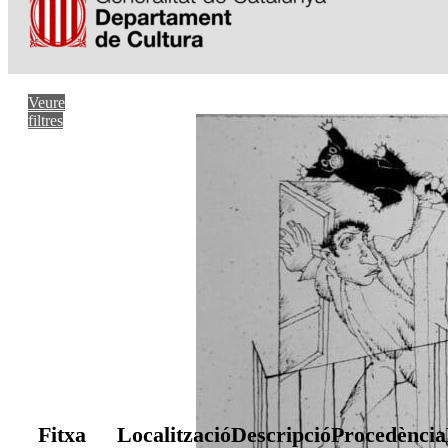
Veure
filtres
Fitxa
Localització
Descripció
Procedència