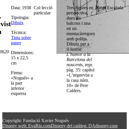
Data: 1938
Col·lecció
Tres figures en
Isabel Escalada
particular
perspectiva,
.
Tipologia:
dues als
Dibuix
vist
balcons i una
en un
a
Tècnica:
muntacàrregues
Tinta sobre
amb politja.
paper
Dibuix per a
il·lustrar
D0620
Dimensions:
L’humor a la
15 x 22,5
Barcelona del
cm
noucents
, repr.
pàg. 35: capítol
Firma:
«L’imprevist a
«Nogués» a
la casa núm.
la part
10» de Pere
inferior
Calders.
esquerra
Copyright: Fundació Xavier Nogués
Disseny web: EvaRiu.com
Disseny del catàleg: DAdisseny.com