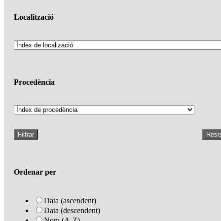
Localització
Procedència
Filtrar
Rese
Ordenar per
Data (ascendent)
Data (descendent)
Nom (A-Z)