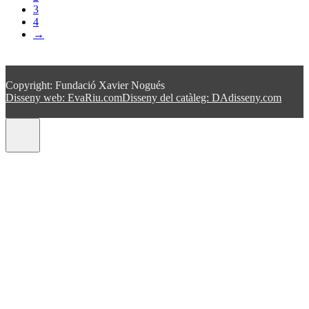
3
4
→
Copyright: Fundació Xavier Nogués
Disseny web: EvaRiu.com
Disseny del catàleg: DAdisseny.com