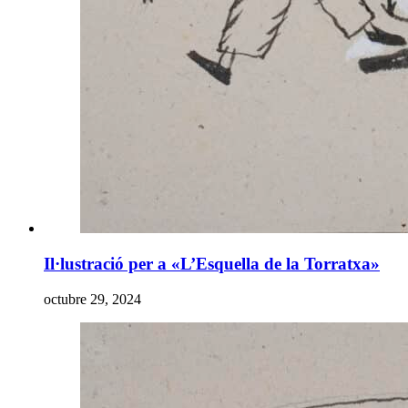
Il·lustració per a «L’Esquella de la Torratxa»
octubre 29, 2024