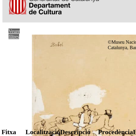
Veure
filtres
©Museu Nacio
Catalunya, Ba
Fitxa
Localització
Descripció
Procedència