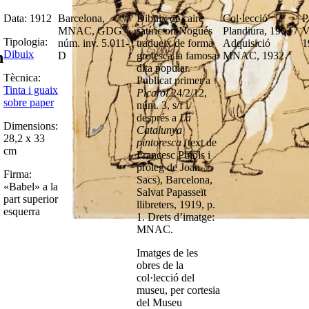
Data: 1912
Barcelona,
Dibuix de caire
Col·lecció
P
MNAC, GDG
satíric on Nogués
Plandiura, 1903 /
V
Tipologia:
núm. inv. 5.011-
tradueix de forma
Adquisició
1
Dibuix
n
D
grotesca la famosa
MNAC, 1932
dita popular.
Tècnica:
Publicat primer a
Tinta i guaix
Picarol
24/2/12,
sobre paper
núm. 3, s/f i
després a
La
Dimensions:
Catalunya
28,2 x 33
pintoresca
(text de
cm
Francesc Pujols i
pròleg de Joan
Firma:
Sacs), Barcelona,
«Babel» a la
Salvat Papasseït
part superior
llibreters, 1919, p.
esquerra
1. Drets d’imatge:
MNAC.
Imatges de les
obres de la
col·lecció del
museu, per cortesia
del Museu