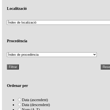
Localització
Procedència
Filtrar
Rese
Ordenar per
Data (ascendent)
Data (descendent)
Nom (A-Z)