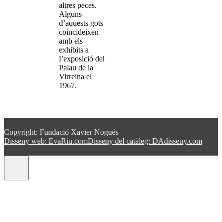
altres peces.
Alguns
d’aquests gots
coincideixen
amb els
exhibits a
l’exposició del
Palau de la
Virreina el
1967.
Copyright: Fundació Xavier Nogués
Disseny web: EvaRiu.com
Disseny del catàleg: DAdisseny.com