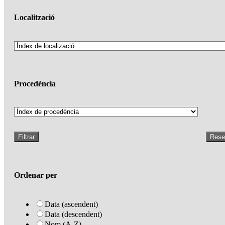
Localització
Procedència
Filtrar
Rese
Ordenar per
Data (ascendent)
Data (descendent)
Nom (A-Z)