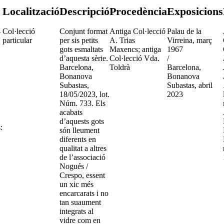
Localització
Descripció
Procedència
Exposicions
-
Col·lecció
Conjunt format
Antiga Col·lecció
Palau de la
particular
per sis petits
A. Trias
Virreina, març
gots esmaltats
Maxencs; antiga
1967
d’aquesta sèrie.
Col·lecció Vda.
/
Barcelona,
Toldrà
Barcelona,
Bonanova
Bonanova
Subastas,
Subastas, abril
18/05/2023, lot.
2023
Núm. 733. Els
acabats
d’aquests gots
:
són lleument
diferents en
qualitat a altres
de l’associació
Nogués /
Crespo, essent
un xic més
encarcarats i no
tan suaument
integrats al
vidre com en