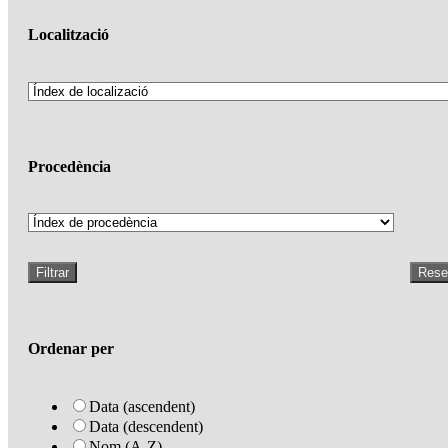
Localització
Procedència
Filtrar
Rese
Ordenar per
Data (ascendent)
Data (descendent)
Nom (A-Z)