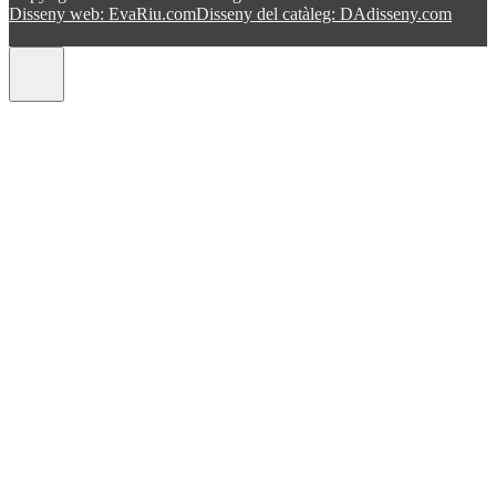
Disseny web: EvaRiu.com
Disseny del catàleg: DAdisseny.com