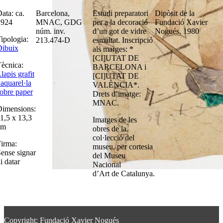
ata: ca.
Barcelona,
Estudi preparatori
Dipòsit de la
1924
MNAC, GDG
per a la decoració
Fundació Xavier
núm. inv.
d’un got de vidre
Nogués, 1980
ipologia:
213.474-D
esmaltat. Inscripció
ibuix
als marges: *
[CI]UTAT DE
ècnica:
BARCELONA i
lapis grafit
[CI]UTAT DE
 aquarel·la
VALÈNCIA*.
obre paper
Drets d’imatge:
MNAC.
imensions:
1,5 x 13,3
Imatges de les
cm
obres de la
col·lecció del
irma:
museu, per cortesia
ense signar
del Museu
i datar
Nacional
d’Art de Catalunya.
Copyright: Fundació Xavier Nogués