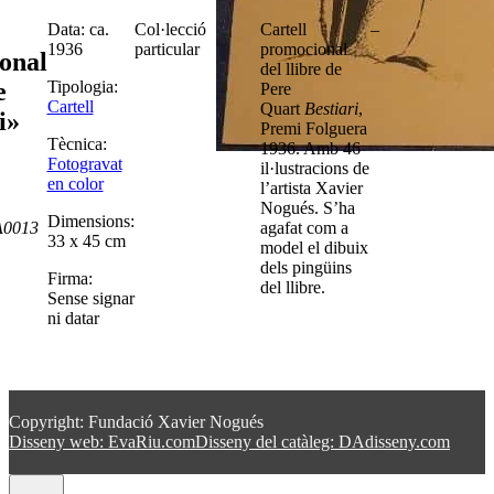
Data: ca.
Col·lecció
Cartell
–
1936
particular
promocional
onal
del llibre de
Tipologia:
e
Pere
Cartell
Quart
Bestiari
,
i»
Premi Folguera
Tècnica:
1936. Amb 46
Fotogravat
il·lustracions de
en color
l’artista Xavier
Nogués. S’ha
Dimensions:
A0013
agafat com a
33 x 45 cm
model el dibuix
dels pingüins
Firma:
del llibre.
Sense signar
ni datar
Copyright: Fundació Xavier Nogués
Disseny web: EvaRiu.com
Disseny del catàleg: DAdisseny.com