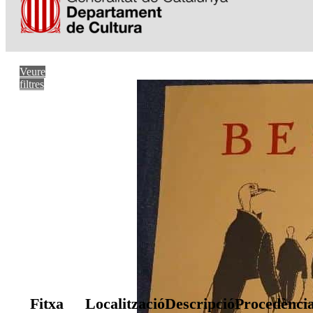
Veure
filtres
Fitxa
Localització
Descripció
Procedènci