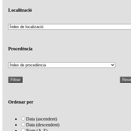
Localització
Procedència
Filtrar
Rese
Ordenar per
Data (ascendent)
Data (descendent)
Nom (A-Z)