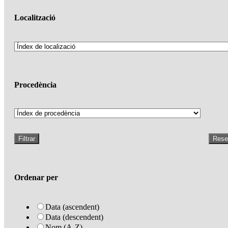
Localització
Procedència
Filtrar
Rese
Ordenar per
Data (ascendent)
Data (descendent)
Nom (A-Z)