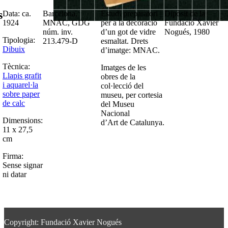
s
Data: ca.
Barcelona,
Estudi preparatori
Dipòsit de la
1924
MNAC, GDG
per a la decoració
Fundació Xavier
núm. inv.
d’un got de vidre
Nogués, 1980
Tipologia:
213.479-D
esmaltat. Drets
Dibuix
d’imatge: MNAC.
Tècnica:
Imatges de les
Llapis grafit
obres de la
i aquarel·la
col·lecció del
sobre paper
museu, per cortesia
de calc
del Museu
Nacional
Dimensions:
d’Art de Catalunya.
11 x 27,5
cm
Firma:
Sense signar
ni datar
Copyright: Fundació Xavier Nogués