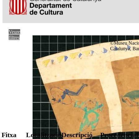
Veure
filtres
©Museu Nacio
Catalunya, Ba
Fitxa
Localització
Descripció
Procedència