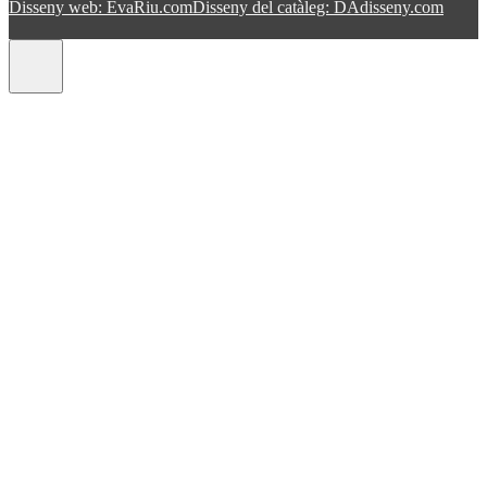
Disseny web: EvaRiu.com
Disseny del catàleg: DAdisseny.com